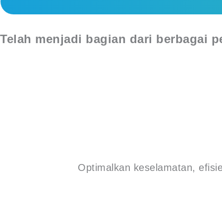
Telah menjadi bagian dari berbagai 
Optimalkan keselamatan, efisi