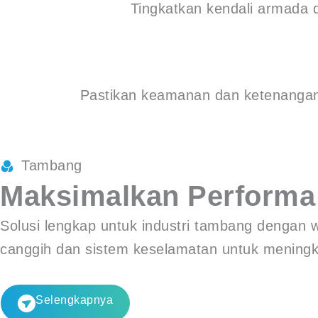
Tingkatkan kendali armada
Pastikan keamanan dan ketenangan 
Tambang
Maksimalkan Performa 
Solusi lengkap untuk industri tambang dengan wa
canggih dan sistem keselamatan untuk meningk
Selengkapnya