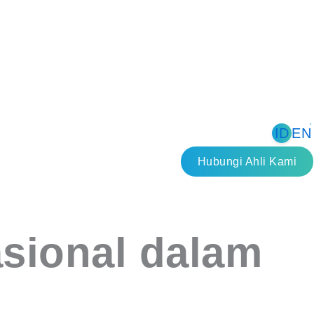
ID
EN
Hubungi Ahli Kami
sional dalam