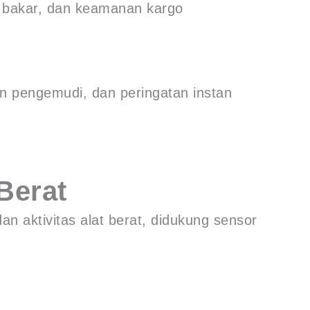
 bakar, dan keamanan kargo
n pengemudi, dan peringatan instan
Berat
n aktivitas alat berat, didukung sensor