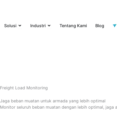
Lewati
ke
konten
Open Solusi
Open Industri
Solusi
Industri
Tentang Kami
Blog
Freight Load Monitoring
Jaga beban muatan untuk armada yang lebih optimal
Monitor seluruh beban muatan dengan lebih optimal, jag